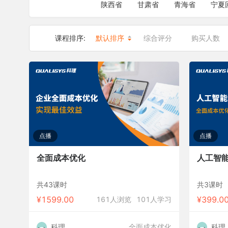
陕西省
甘肃省
青海省
宁夏
课程排序:
默认排序
综合评分
购买人数
点播
点播
全面成本优化
人工智
共43课时
共3课时
¥
1599.00
¥
399.0
161人浏览
101人学习
科理
全面成本优化
科理