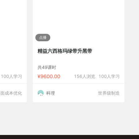
点播
精益六西格玛绿带升黑带
共49课时
¥
9600.00
100人学习
156人浏览
100人学习
全面成本优化
科理
世界级制造