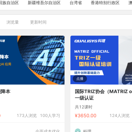
回族自治区
新疆维吾尔自治区
台湾省
香港特别行政区
浏览量
更新时间
点播
能降本
国际TRIZ协会（MATRIZ off
一级认证
共12课时
0
¥
3650.00
173人浏览
100人学习
124人浏览
全面成本优化
科理