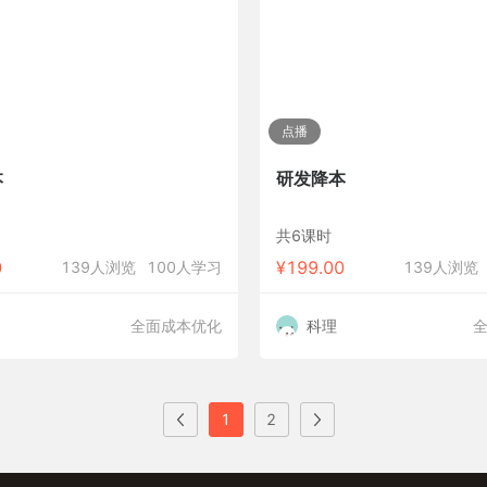
点播
本
研发降本
共6课时
0
¥
199.00
139人浏览
100人学习
139人浏览
全面成本优化
科理
1
2