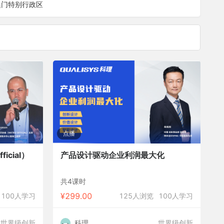
澳门特别行政区
点播
icial）
产品设计驱动企业利润最大化
共4课时
¥
299.00
100人学习
125人浏览
100人学习
世界级创新
科理
世界级创新