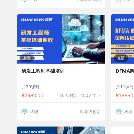
点播
点播
研发工程师基础培训
DFMA
共30课时
共11课时
¥
2980.00
¥
1999.
136人浏览
100人学习
科理
世界级创新
科理