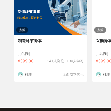
点播
点播
制造环节降本
采购降
共9课时
共4课时
¥
399.00
¥
399.0
141人浏览
100人学习
科理
全面成本优化
科理